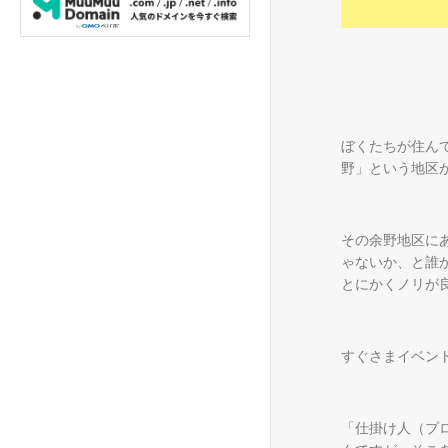
ぼくたちが住ん
野」という地区
その余野地区に
ゃないか、と誰
とにかくノリが
すぐさまイベン
「仕掛け人（プ