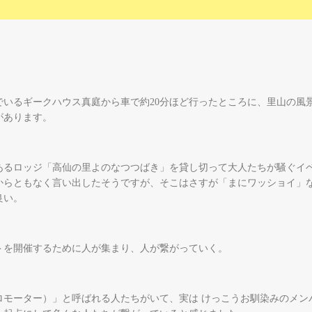
でいるギークハウス真庭から車で約20分ほど行ったところに、里山の風
があります。
あるロッジ「高仙の里よのなつつばき」を貸し切って大人たちが騒ぐイ
からともなく言い出したそうですが、そこはさすが「まにワッショイ」
良い。
トを開催するために人が集まり、人が繋がっていく。
ロモーター）」と呼ばれる人たちがいて、実は けっこうお馴染みのメン