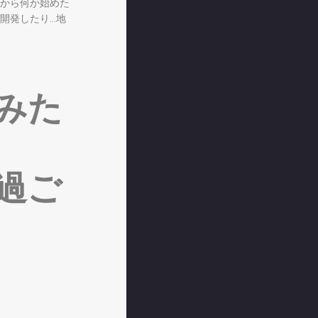
から何か始めた
開発したり…地
みた
過ご